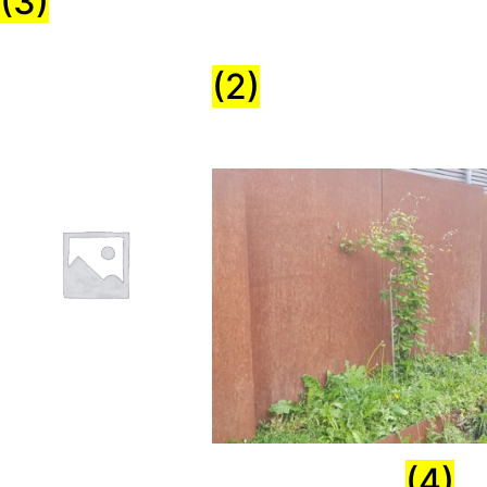
(3)
Weihnachtsdeko
(2)
Wasser
Trennwand
(4)