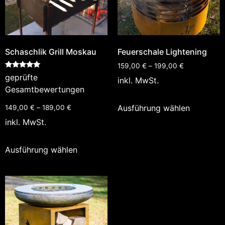
Schaschlik Grill Moskau
Feuerschale Lightening
159,00
€
–
199,00
€
Bewertet
geprüfte
inkl. MwSt.
mit
5.00
Gesamtbewertungen
von 5
Ausführung wählen
149,00
€
–
189,00
€
inkl. MwSt.
Ausführung wählen