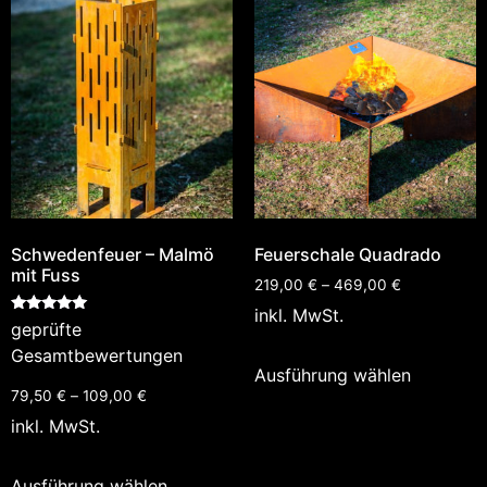
Schwedenfeuer – Malmö
Feuerschale Quadrado
mit Fuss
219,00
€
–
469,00
€
inkl. MwSt.
Bewertet
geprüfte
mit
5.00
Gesamtbewertungen
von 5
Ausführung wählen
79,50
€
–
109,00
€
inkl. MwSt.
Ausführung wählen