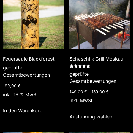
Feuersäule Blackforest
Schaschlik Grill Moskau
geprüfte
Bewertet
geprüfte
Gesamtbewertungen
mit
5.00
Gesamtbewertungen
von 5
199,00
€
149,00
€
–
189,00
€
inkl. 19 % MwSt.
inkl. MwSt.
In den Warenkorb
Ausführung wählen