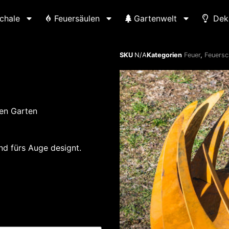
chale
Feuersäulen
Gartenwelt
Dek
SKU
N/A
Kategorien
Feuer
,
Feuersc
nen Garten
d fürs Auge designt.