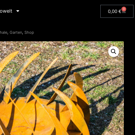
0
owelt
0,00
€
hale
,
Garten
,
Shop