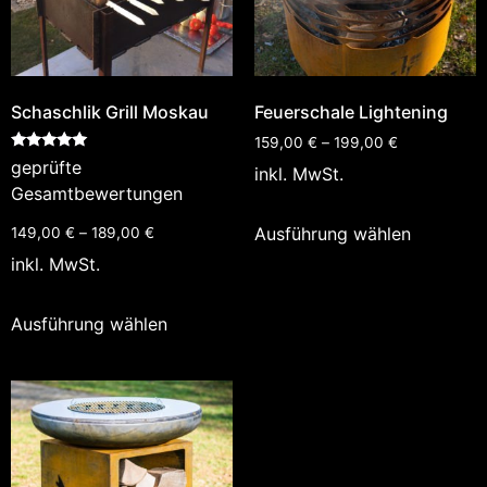
Schaschlik Grill Moskau
Feuerschale Lightening
159,00
€
–
199,00
€
Bewertet
geprüfte
inkl. MwSt.
mit
5.00
Gesamtbewertungen
von 5
Ausführung wählen
149,00
€
–
189,00
€
inkl. MwSt.
Ausführung wählen