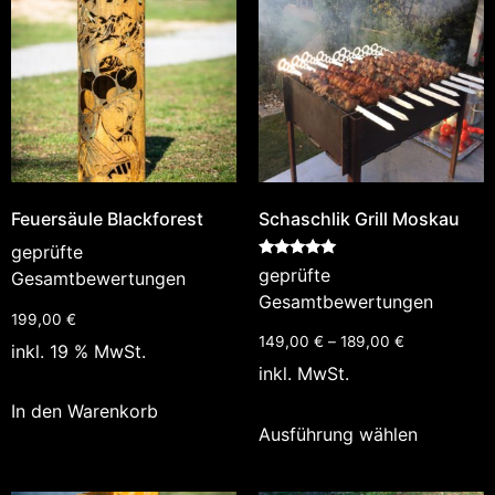
Feuersäule Blackforest
Schaschlik Grill Moskau
geprüfte
Bewertet
geprüfte
Gesamtbewertungen
mit
5.00
Gesamtbewertungen
von 5
199,00
€
149,00
€
–
189,00
€
inkl. 19 % MwSt.
inkl. MwSt.
In den Warenkorb
Ausführung wählen