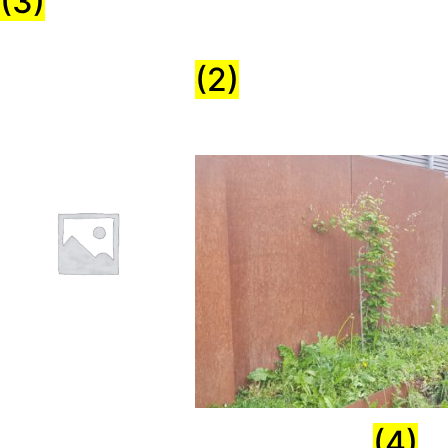
(3)
Weihnachtsdeko
(2)
Wasser
Trennwand
(4)