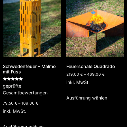
Schwedenfeuer – Malmö
Feuerschale Quadrado
mit Fuss
219,00
€
–
469,00
€
inkl. MwSt.
Bewertet
geprüfte
mit
5.00
Gesamtbewertungen
von 5
Ausführung wählen
79,50
€
–
109,00
€
inkl. MwSt.
Ausführung wählen