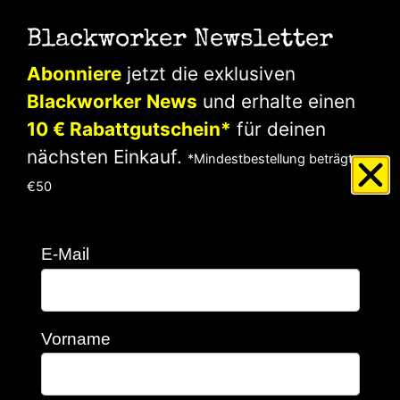
Blackworker Newsletter
Abonniere
jetzt die exklusiven
0
0,00
€
Blackworker News
und erhalte einen
10 € Rabattgutschein*
für deinen
nächsten Einkauf
.
*Mindestbestellung beträgt
€50
E-Mail
Vorname